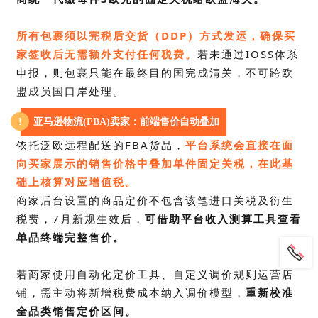
所有包裹须以完税后交货（DDP）方式发运，确保买
家签收后无需额外支付任何税费。
若未通过IOSS体系
申报，则包裹只能在最终目的国完成清关，不可跨欧
盟成员国口岸处理。
!
亚马逊物流(FBA)卖家：前端售价自动叠加
依托泛欧远程配送的FBA货品，
平台系统会直接在面
向买家展示的销售价格中叠加单件固定关税，在此基
础上核算对应增值税。
商家后台设置的商品定价不包含该笔进口关税及衍生
税费，7月新规生效后，
可借助平台收入测算工具查看
单品终端完整售价。
若商家使用自动化定价工具、自定义调价规则运营店
铺，
需主动将新增税费成本纳入调价模型，
重新校准
全品类销售定价区间。