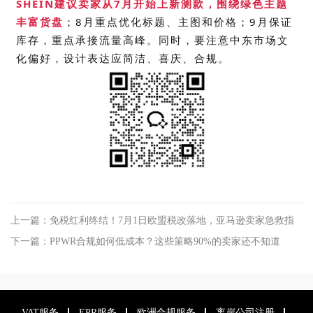
SHEIN建议卖家从
7月开始上新测款
，围绕绿色主题
丰富货盘
；
8月重点优化标题、主图和价格
；
9月保证
库存，重点承接流量高峰
。同时，要注意中东市场文
化偏好，设计表达应简洁、喜庆、合规。
上一篇：免税红利终结！7月1日欧盟税改落地，亚马逊卖家急救指
南
下一篇：PPWR合规如何低成本？这些策略90%的卖家还不知道
VAT服务
EPR服务
欧洲合规服务
离岸公司注册