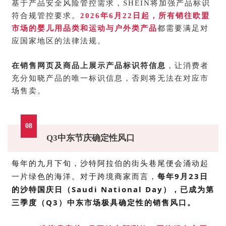
基于产品安全风险管控需求，
SHEIN
将加强产品标识
符合规管控要求。
2026年6月22日起，所有销往欧盟
市场的婴儿用品类和运动与户外类产品
都需要满足对
应国家地区的法律法规。
在销售网页及商品上展示产品
标识符
信息
，让消费者
充分知晓产品的唯一标识信息，否则将无法在对应市
场售卖。
08
Q3中东节庆确定性风口
每年的九月下旬，沙特阿拉伯的街头巷尾便会涌动起
一片绿色的海洋。对于跨境商家而言，
每年
9
月
23
日
的沙特国庆日（
Saudi National Day
），已成为第
三季度（
Q3
）中东市场极具确定性的销售风口。