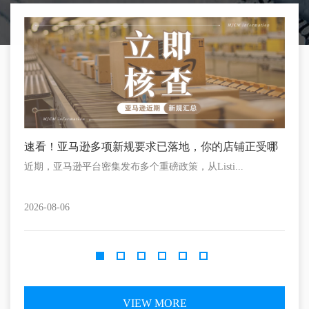
速看！亚马逊多项新规要求已落地，你的店铺正受哪
倒计
些影响？
什么
近期，亚马逊平台密集发布多个重磅政策，从Listi...
距离P
2026-08-06
2026-
VIEW MORE