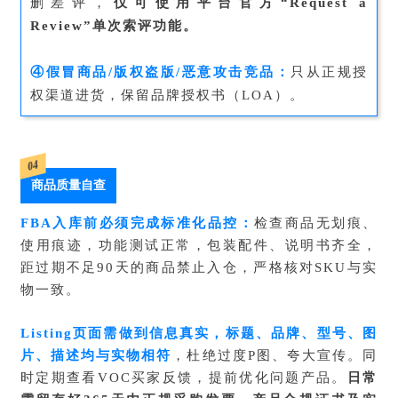
删差评，
仅可使用平台官方“Request a
Review”单次索评功能。
④假冒商品/版权盗版/恶意攻击竞品：
只从正规授
权渠道进货，保留品牌授权书（
LOA
）。
04
商品质量自查
FBA入库前必须完成标准化品控：
检查商品无划痕、
使用痕迹，功能测试正常，包装配件、说明书齐全，
距过期不足90天的商品禁止入仓，严格核对SKU与实
物一致。
Listing页面需做到信息真实，标题、品牌、型号、图
片、描述均与实物相符
，杜绝过度P图、夸大宣传。同
时定期查看
VOC
买家反馈，提前优化问题产品。
日常