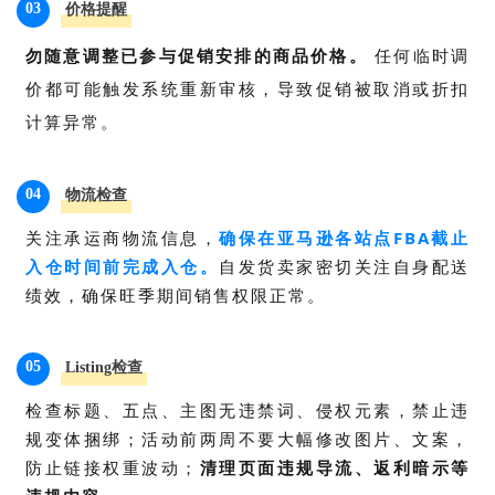
03
价格提醒
勿随意调整已参与促销安排的商品价
格。
任何临时调
价都可能触发系统重新审核，导致促销被取消或折扣
计算异常。
04
物流检查
关注承运商物流信息，
确保在亚马逊各站点
FBA
截止
入仓时间前完成入仓。
自发货卖家密切关注自身配送
绩效，确保旺季期间销售权限正常。
05
Listing检查
检查标题、五点、主图无违禁词、侵权元素，禁止违
规变体捆绑；活动前两周不要大幅修改图片、文案，
防止链接权重波动；
清理页面违规导流、返利暗示等