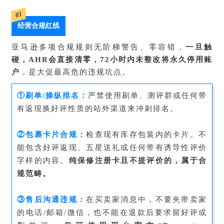
03
经营合规红线
亚马逊多项合规规则无阶梯警告、零容错，
一旦触
碰，
AHR
会直接清零，72小时内未整改将永久停用账
户
，是大促最高危的违规坑点。
①刷单/操纵排名：
严禁使用刷单、测评群或任何带
有返现换好评性质的站外渠道来冲刺排名。
②包裹卡片合规：
检查现有库存包装内的卡片。不
能包含好评返现、五星送礼或任何带有诱导性评价
字样的内容。
纯保修注册卡且不提评价的，属于合
规范畴。
③售后沟通违规：
在买卖家消息中，不要夹带卖家
的电话/邮箱/微信，也不能在退款后要求留好评或