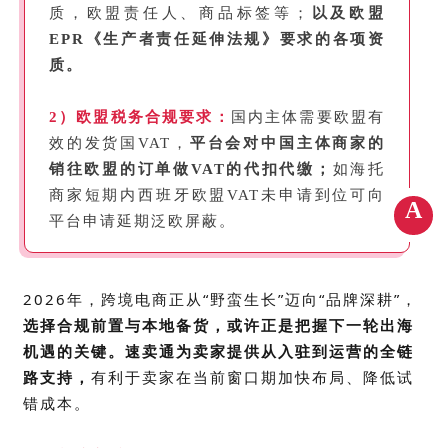
质，欧盟责任⼈、商品标签等；
以及欧盟
EPR《⽣产者责任延伸法规》要求的各项资
质。
2）欧盟税务合规要求：
国内主体需要欧盟有
效的发货国
VAT
，
平台会对中国主体商家的
销往欧盟的订单做VAT的代扣代缴；
如海托
商家短期内⻄班⽛欧盟VAT未申请到位可向
A
平台申请延期泛欧屏蔽。
2026年，跨境电商正从“野蛮生长”迈向“品牌深耕”，
选择合规前置与本地备货，或许正是把握下一轮出海
机遇的关键。
速卖通为卖家提供从入驻到运营的全链
路支持，
有利于卖家在当前窗口期加快布局、降低试
错成本。