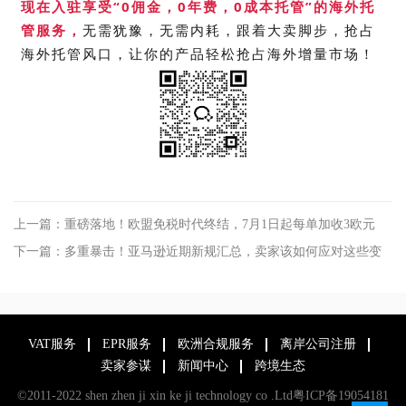
现在入驻
享受“0佣金，0年费，0成本托管”的海外托
管服务
，
无需犹豫，无需内耗，跟着大卖脚步，抢占
海外托管风口，让你的产品轻松抢占海外增量市场！
上一篇：重磅落地！欧盟免税时代终结，7月1日起每单加收3欧元
下一篇：多重暴击！亚马逊近期新规汇总，卖家该如何应对这些变
动？
VAT服务
EPR服务
欧洲合规服务
离岸公司注册
卖家参谋
新闻中心
跨境生态
©2011-2022 shen zhen ji xin ke ji technology co .Ltd
粤ICP备19054181