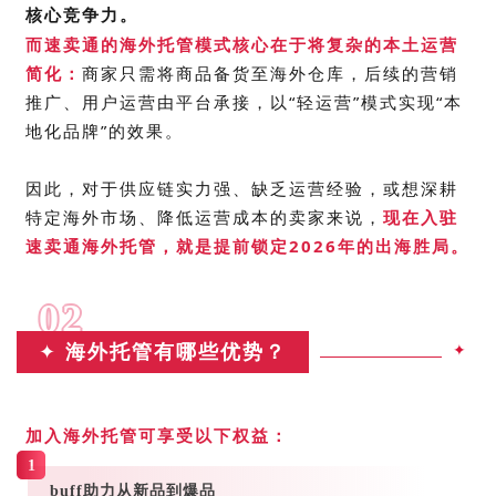
核心竞争力。
而速卖通的海外托管模式
核心在于将复杂的本
土
运营
简化
：
商家只需将商品备
货
至海外仓库，后续的营销
推广、用户运营
由
平台承接
，
以
“轻运营”模式实现“本
地化品牌”的效果
。
因此，对于供应链实力强、缺乏运营经验，或想
深耕
特定海外市场
、降低运营成本的卖家来说，
现在入驻
速卖通海外托管，就是提前锁定2026年的出海胜局。
02
✦
海外托管有哪些优势？
✦
加入
海外托管可享受以下权益：
1
buff助力从新品到爆品