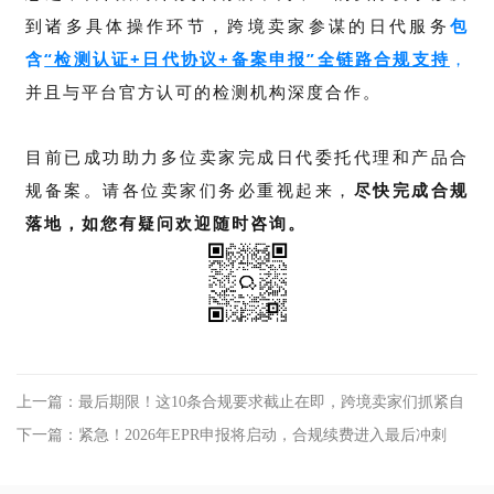
到诸多
具体操作环节
，
跨境卖家参谋的日代服务
包
含
“检测认证+日代协议+备案申报”全链路合规支持
，
并且与平台官方认可的检测机构深度合作。
目
前已成功助力多位卖家完成日代委托代理和产品合
规备案。
请
各位卖家们务必重视起来，
尽快完成合规
落地，
如您有疑问欢迎随时咨询。
上一篇：最后期限！这10条合规要求截止在即，跨境卖家们抓紧自
查
下一篇：紧急！2026年EPR申报将启动，合规续费进入最后冲刺