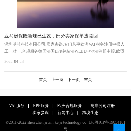
亚马逊保险新规已生效，部分卖家保单遭驳回
深圳基芯科技有限公司,卖家参谋,专门从事欧洲VAT税务注册申报人
工一对一,合规服务德国法国EPR包装法WEEE电池法注册申报,欧盟
责任人注册,欧盟负责人注册
2022-04-28
首页
上一页
下一页
末页
VAT服务
EPR服务
欧洲合规服务
离岸公司注册
卖家参谋
新闻中心
跨境生态
©2011-2022 shen zhen ji xin ke ji technology co .Ltd
粤ICP备19054181
号